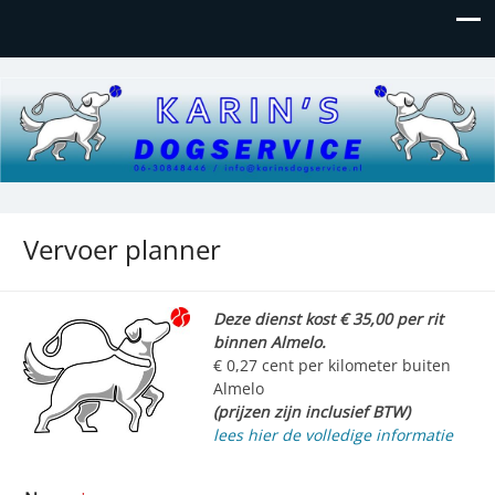
Translate »
Karinsdogservice.nl
we take care of your pet
Vervoer planner
Deze dienst kost € 35,00 per rit
binnen Almelo.
€ 0,27 cent per kilometer buiten
Almelo
(prijzen zijn inclusief BTW)
lees hier de volledige informatie