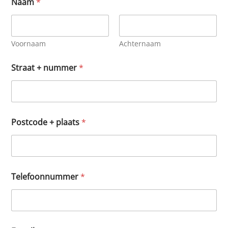
Naam
*
Voornaam
Achternaam
Straat + nummer
*
Postcode + plaats
*
*
Telefoonnummer
*
a
d
r
e
s
*