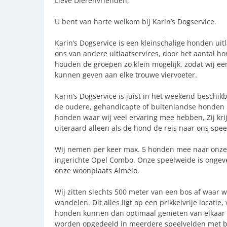
Lieve Dierenvrienden,
U bent van harte welkom bij Karin’s Dogservice.
Karin’s Dogservice is een kleinschalige honden ui
ons van andere uitlaatservices, door het aantal h
houden de groepen zo klein mogelijk, zodat wij 
kunnen geven aan elke trouwe viervoeter.
Karin’s Dogservice is juist in het weekend beschikba
de oudere, gehandicapte of buitenlandse honden me
honden waar wij veel ervaring mee hebben, Zij kri
uiteraard alleen als de hond de reis naar ons spe
Wij nemen per keer max. 5 honden mee naar onze 
ingerichte Opel Combo. Onze speelweide is ongeve
onze woonplaats Almelo.
Wij zitten slechts 500 meter van een bos af waar 
wandelen. Dit alles ligt op een prikkelvrije locatie
honden kunnen dan optimaal genieten van elkaar 
worden opgedeeld in meerdere speelvelden met b