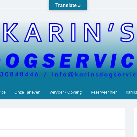
Translate »
vice
Onze Tarieven
Vervoer / Opvang
Reserveer hier
Karins